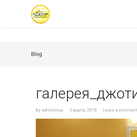
Blog
галерея_джот
By
adminimus
3 марта, 2018
Leave a commen