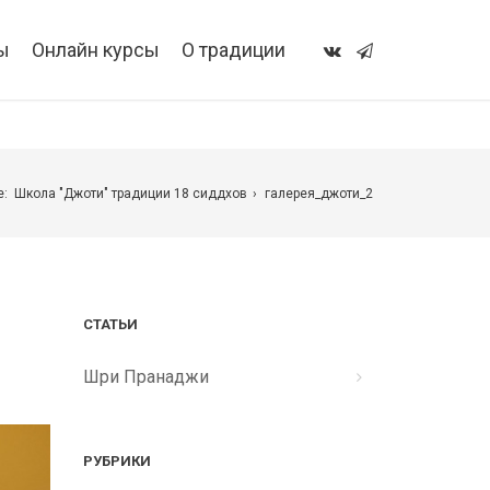
ы
Онлайн курсы
О традиции
e:
Школа "Джоти" традиции 18 сиддхов
галерея_джоти_2
СТАТЬИ
Шри Пранаджи
РУБРИКИ