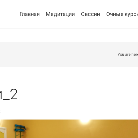
Главная
Медитации
Сессии
Очные курс
You are her
и_2
t