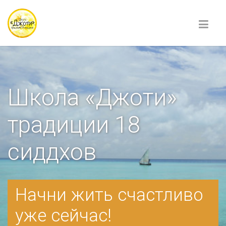
Школа «Джоти»
традиции 18
сиддхов
Начни жить счастливо
уже сейчас!