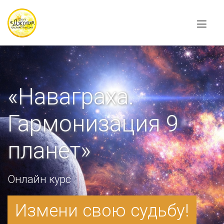
«Наваграха.
Гармонизация 9
планет»
Онлайн курс
Измени свою судьбу!