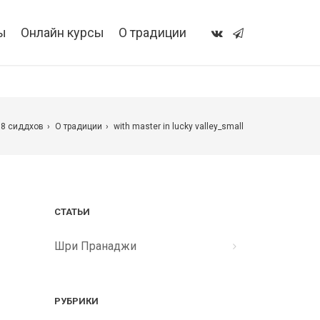
ы
Онлайн курсы
О традиции
18 сиддхов
О традиции
with master in lucky valley_small
СТАТЬИ
Шри Пранаджи
РУБРИКИ