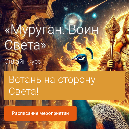
«Муруган. Воин
Света»
Онлайн курс
Встань на сторону
Света!
Расписание мероприятий