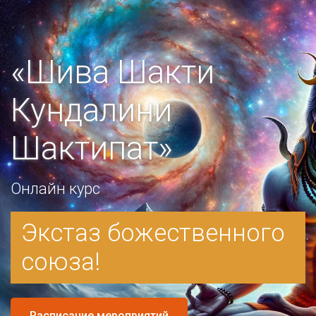
«Шива Шакти
Кундалини
Шактипат»
Онлайн курс
Экстаз божественного
союза!
Расписание мероприятий